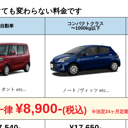
けても変わらない料金です
コンパクトクラス
自動車
〜1000kg以下
¥8,900-
一律
(税込)
※法定24ヶ月定
7,540-
¥17,650-