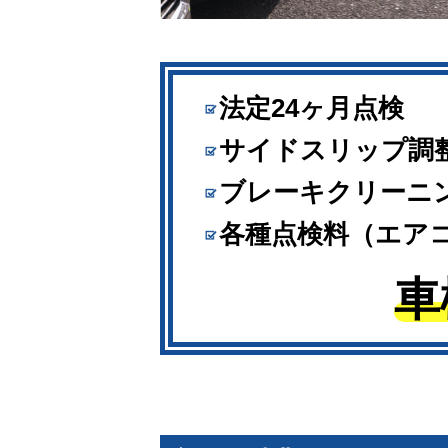
法定24ヶ月点検
サイドスリップ調
ブレーキクリーニ
各種点検料（エア
車