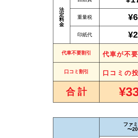
法
定
¥6
重量税
料
金
¥2
印紙代
代車不要割引
代車が不
口コミ割引
口コミの
¥33
合 計
ファミ
〜20