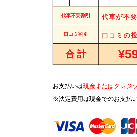
代車不要割引
代車が不
口コミ割引
口コミの
¥59
合 計
お支払いは
現金またはクレジ
※法定費用は現金でのお支払