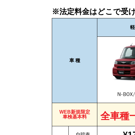
※法定料金はどこで受
軽
車 種
WEB新規限定
全車種
車検基本料
¥1
自賠責