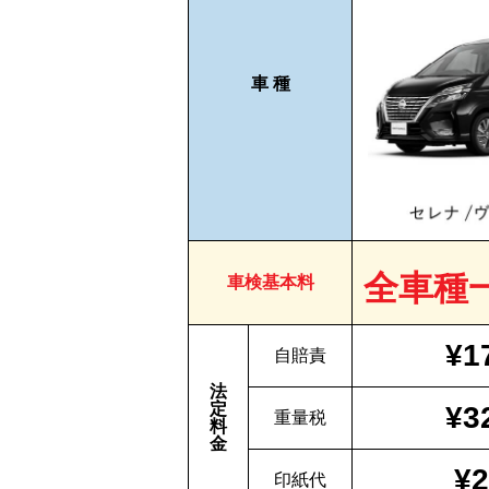
車 種
全車種
車検基本料
¥1
自賠責
法
定
¥3
重量税
料
金
¥2
印紙代